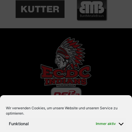
Eishockey mit Herz und Leidenschaft. Seit 1992.
Wir verwenden Cookies, um unsere Website und unseren Service zu
#ZUSAMMENHALTEN
optimieren.
Funktional
Immer aktiv
Die Indians