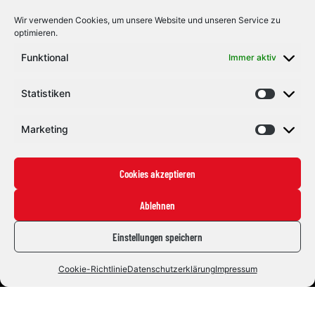
und gleichzeitig das Spiel der Indianer ankurbeln. Die letzte
Kontingentstelle beim ECDC Memmingen ist nun auch
Wir verwenden Cookies, um unsere Website und unseren Service zu
offiziell […]
optimieren.
1
2
3
…
197
Funktional
Immer aktiv
Statistiken
Marketing
Cookies akzeptieren
Ablehnen
Einstellungen speichern
Cookie-Richtlinie
Datenschutzerklärung
Impressum