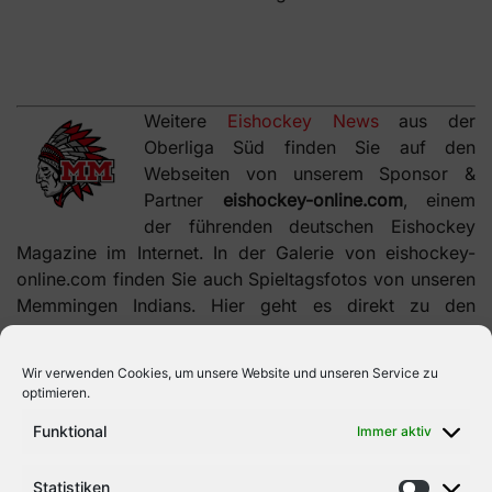
Weitere
Eishockey News
aus der
Oberliga Süd finden Sie auf den
Webseiten von unserem Sponsor &
Partner
eishockey-online.com
, einem
der führenden deutschen Eishockey
Magazine im Internet. In der Galerie von eishockey-
online.com finden Sie auch Spieltagsfotos von unseren
Memmingen Indians. Hier geht es direkt zu den
Eishockey Bildern
.
Wir verwenden Cookies, um unsere Website und unseren Service zu
optimieren.
Funktional
Immer aktiv
Statistiken