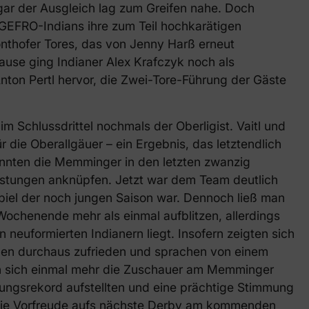
gar der Ausgleich lag zum Greifen nahe. Doch
 GEFRO-Indians ihre zum Teil hochkarätigen
nthofer Tores, das von Jenny Harß erneut
ause ging Indianer Alex Krafczyk noch als
ton Pertl hervor, die Zwei-Tore-Führung der Gäste
 Schlussdrittel nochmals der Oberligist. Vaitl und
r die Oberallgäuer – ein Ergebnis, das letztendlich
konnten die Memminger in den letzten zwanzig
istungen anknüpfen. Jetzt war dem Team deutlich
piel der noch jungen Saison war. Dennoch ließ man
ochenende mehr als einmal aufblitzen, allerdings
 neuformierten Indianern liegt. Insofern zeigten sich
agen durchaus zufrieden und sprachen von einem
n sich einmal mehr die Zuschauer am Memminger
tungsrekord aufstellten und eine prächtige Stimmung
die Vorfreude
aufs nächste Derby am kommenden