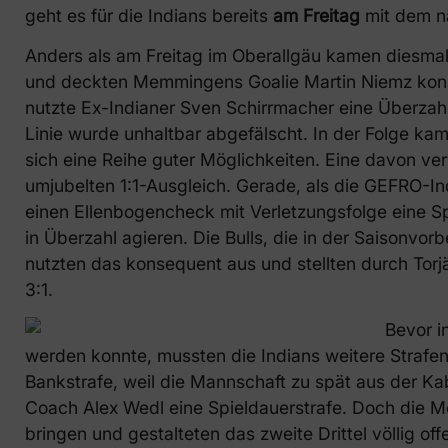
geht es für die Indians bereits
am Freitag
mit dem n
Anders als am Freitag im Oberallgäu kamen diesmal d
und deckten Memmingens Goalie Martin Niemz kons
nutzte Ex-Indianer Sven Schirrmacher eine Überzahl
Linie wurde unhaltbar abgefälscht. In der Folge kam
sich eine Reihe guter Möglichkeiten. Eine davon ve
umjubelten 1:1-Ausgleich. Gerade, als die GEFRO-In
einen Ellenbogencheck mit Verletzungsfolge eine S
in Überzahl agieren. Die Bulls, die in der Saisonvor
nutzten das konsequent aus und stellten durch Torj
3:1.
Bevor i
werden konnte, mussten die Indians weitere Strafen
Bankstrafe, weil die Mannschaft zu spät aus der Ka
Coach Alex Wedl eine Spieldauerstrafe. Doch die 
bringen und gestalteten das zweite Drittel völlig of