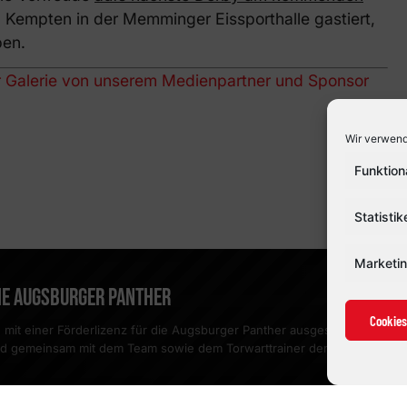
 Kempten in der Memminger Eissporthalle gastiert,
pen.
er Galerie von unserem Medienpartner und Sponsor
Wir verwend
Funktion
Statistik
Marketi
DIE AUGSBURGER PANTHER
Cookies
mit einer Förderlizenz für die Augsburger Panther ausgestattet. Damit 
d gemeinsam mit dem Team sowie dem Torwarttrainer der Panther zu arb
meln und […]