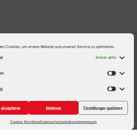
en Cookies, um unsere Website und unseren Service zu optimieren.
al
Immer aktiv
en
ng
 akzeptieren
Ablehnen
Einstellungen speichern
erhält der Schlussmann die Möglichkeit, regelmäßig
eiten. Für Roth bietet sich dadurch die Chance,
Cookie-Richtlinie
Datenschutzerklärung
Impressum