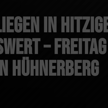
iegen in hitzig
wert – Freita
en Hühnerberg