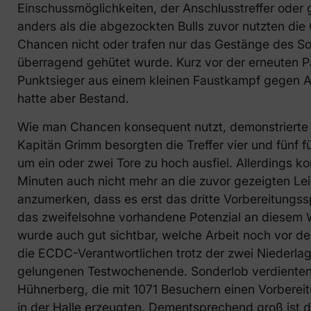
Einschussmöglichkeiten, der Anschlusstreffer oder 
anders als die abgezockten Bulls zuvor nutzten die
Chancen nicht oder trafen nur das Gestänge des So
überragend gehütet wurde. Kurz vor der erneuten P
Punktsieger aus einem kleinen Faustkampf gegen An
hatte aber Bestand.
Wie man Chancen konsequent nutzt, demonstrierte im
Kapitän Grimm besorgten die Treffer vier und fünf fü
um ein oder zwei Tore zu hoch ausfiel. Allerdings 
Minuten auch nicht mehr an die zuvor gezeigten Le
anzumerken, dass es erst das dritte Vorbereitungss
das zweifelsohne vorhandene Potenzial an diesem W
wurde auch gut sichtbar, welche Arbeit noch vor den
die ECDC-Verantwortlichen trotz der zwei Niederl
gelungenen Testwochenende. Sonderlob verdiente
Hühnerberg, die mit 1071 Besuchern einen Vorberei
in der Halle erzeugten. Dementsprechend groß ist 