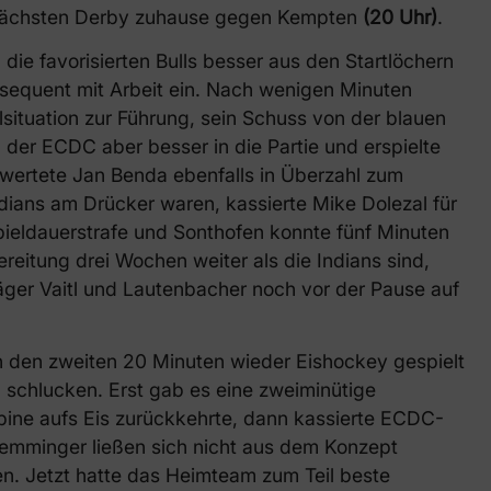
ächsten Derby zuhause gegen Kempten
(20 Uhr)
.
ie favorisierten Bulls besser aus den Startlöchern
equent mit Arbeit ein. Nach wenigen Minuten
situation zur Führung, sein Schuss von der blauen
 der ECDC aber besser in die Partie und erspielte
rwertete Jan Benda ebenfalls in Überzahl zum
dians am Drücker waren, kassierte Mike Dolezal für
pieldauerstrafe und Sonthofen konnte fünf Minuten
bereitung drei Wochen weiter als die Indians sind,
äger Vaitl und Lautenbacher noch vor der Pause auf
n den zweiten 20 Min
uten wieder Eishockey gespielt
 schlucken. Erst gab es eine zweiminütige
bine aufs Eis zurückkehrte, dann kassierte ECDC-
Memminger ließen sich nicht aus dem Konzept
fen. Jetzt hatte das Heimteam zum Teil beste