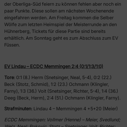
der Oberliga-Süd feiern zu können fehlen aber noch ein
paar Punkte. Diese sollen am nächsten Wochenende
eingefahren werden. Am Freitag kommen die Selber
Wölfe zum letzten Heimspiel der Meisterrunde an den
Hühnerberg, Tickets für diese Partie sind bereits
erhältlich. Am Sonntag geht es zum Abschluss zum EV
Füssen.
EV Lindau – ECDC Memmingen 2:4 (0:1/1:3/1:0)
Tore
: 0:1 (8.) Herm (Snetsinger, Neal, 5-4), 0:2 (22.)
Beck (Stotz, Schmid), 1:2 (23.) Ochmann (Klingler,
Farny), 1:3 (36.) Voit (Snetsinger, Richter, 5-4), 1:4 (36.)
Deeg (Beck, Herm), 2:4 (51.) Ochmann (Klingler, Farny).
Strafminuten
: Lindau 4 – Memmingen 4 +5+20 (Meier)
ECDC Memmingen: Vollmer (Henne) – Meier, Svedlund;
Welz, Neal; Pokovic, Stotz – Snetsinger, Voit, Richter;