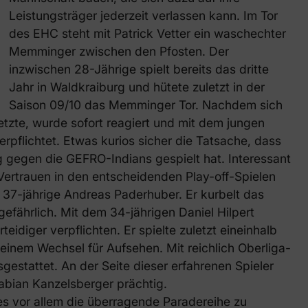
Leistungsträger jederzeit verlassen kann. Im Tor
des EHC steht mit Patrick Vetter ein waschechter
Memminger zwischen den Pfosten. Der
inzwischen 28-Jährige spielt bereits das dritte
Jahr in Waldkraiburg und hütete zuletzt in der
Saison 09/10 das Memminger Tor. Nachdem sich
etzte, wurde sofort reagiert und mit dem jungen
rpflichtet. Etwas kurios sicher die Tatsache, dass
gegen die GEFRO-Indians gespielt hat. Interessant
 Vertrauen in den entscheidenden Play-off-Spielen
37-jährige Andreas Paderhuber. Er kurbelt das
gefährlich. Mit dem 34-jährigen Daniel Hilpert
diger verpflichten. Er spielte zuletzt eineinhalb
einem Wechsel für Aufsehen. Mit reichlich Oberliga-
estattet. An der Seite dieser erfahrenen Spieler
abian Kanzelsberger prächtig.
t es vor allem die überragende Paradereihe zu