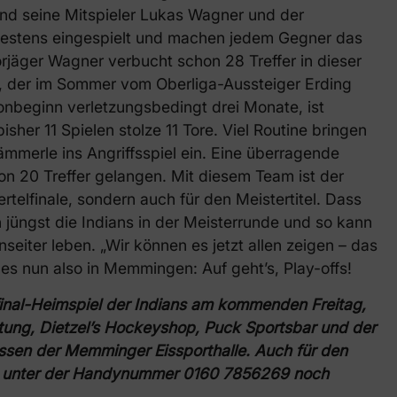
nd seine Mitspieler Lukas Wagner und der
bestens eingespielt und machen jedem Gegner das
rjäger Wagner verbucht schon 28 Treffer in dieser
ox, der im Sommer vom Oberliga-Aussteiger Erding
sonbeginn verletzungsbedingt drei Monate, ist
sher 11 Spielen stolze 11 Tore. Viel Routine bringen
mmerle ins Angriffsspiel ein. Eine überragende
hon 20 Treffer gelangen. Mit diesem Team ist der
iertelfinale, sondern auch für den Meistertitel. Dass
n jüngst die Indians in der Meisterrunde und so kann
eiter leben. „Wir können es jetzt allen zeigen – das
es nun also in Memmingen: Auf geht’s, Play-offs!
final-Heimspiel der Indians am kommenden Freitag,
itung, Dietzel’s Hockeyshop, Puck Sportsbar und der
ssen der Memminger Eissporthalle
. Auch für den
d unter der Handynummer 0160 7856269 noch