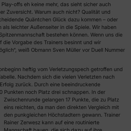
Play-offs eh keine mehr, das sieht sicher auch
er Zuversicht. Warum auch nicht? Qualität und
tscheidende Quäntchen Glück dazu kommen – oder
ls leichter Außenseiter in die Spiele. Wir haben
e Spitzenmannschaft bestehen können. Wenn uns die
f die Vorgabe des Trainers besinnt und wir
 möglich“, weiß Obmann Sven Müller vor Duell Nummer
onbeginn heftig vom Verletzungspech getroffen und
abelle. Nachdem sich die vielen Verletzten nach
Erfolg zurück. Durch eine beeindruckende
0 Punkten noch Platz drei schnappen.
In der
Zwischenrunde gelangen 17 Punkte, die zu Platz
eins reichten, da man den direkten Vergleich mit
den punkgleichen Höchstadtern gewann. Trainer
Rainer Zerwesz kann auf eine routinierte
Mannschaft bauen, die sich dazu auf ihre