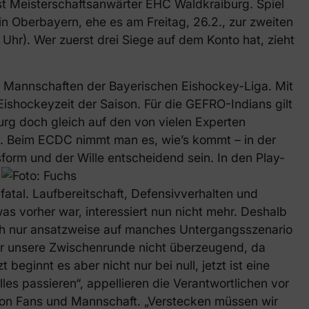
ist Meisterschaftsanwärter EHC Waldkraiburg. Spiel
in Oberbayern, ehe es am Freitag, 26.2., zur zweiten
). Wer zuerst drei Siege auf dem Konto hat, zieht
cht Mannschaften der Bayerischen Eishockey-Liga. Mit
Eishockeyzeit der Saison. Für die GEFRO-Indians gilt
urg doch gleich auf den von vielen Experten
t. Beim ECDC nimmt man es, wie’s kommt – in der
sform und der Wille entscheidend sein.
In den Play-
fatal. Laufbereitschaft, Defensivverhalten und
as vorher war, interessiert nun nicht mehr. Deshalb
uch nur ansatzweise auf manches Untergangsszenario
war unsere Zwischenrunde nicht überzeugend, da
 beginnt es aber nicht nur bei null, jetzt ist eine
les passieren“, appellieren die Verantwortlichen vor
on Fans und Mannschaft. „Verstecken müssen wir