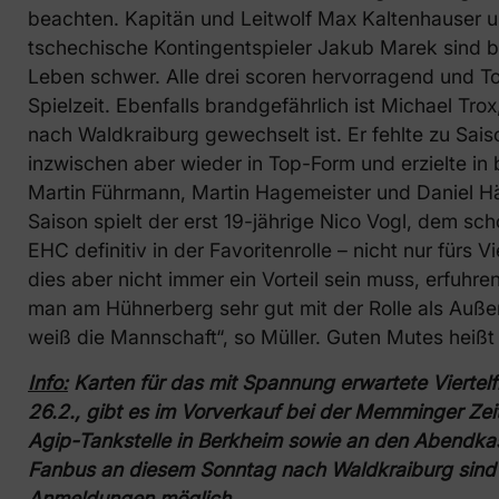
beachten. Kapitän und Leitwolf Max Kaltenhauser u
tschechische Kontingentspieler Jakub Marek sind 
Leben schwer. Alle drei scoren hervorragend und To
Spielzeit. Ebenfalls brandgefährlich ist Michael Tr
nach Waldkraiburg gewechselt ist. Er fehlte zu Sai
inzwischen aber wieder in Top-Form und erzielte in bi
Martin Führmann, Martin Hagemeister und Daniel Hä
Saison spielt der erst 19-jährige Nico Vogl, dem sc
EHC definitiv in der Favoritenrolle – nicht nur fürs V
dies aber nicht immer ein Vorteil sein muss, erfuhre
man am Hühnerberg sehr gut mit der Rolle als Außens
weiß die Mannschaft“, so Müller. Guten Mutes heißt 
Info:
Karten für das mit Spannung erwartete Viertel
26.2., gibt es im Vorverkauf bei der Memminger Ze
Agip-Tankstelle in Berkheim sowie an den Abendka
Fanbus an diesem Sonntag nach Waldkraiburg sin
Anmeldungen möglich.