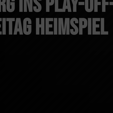
g ins Play-off
itag Heimspiel