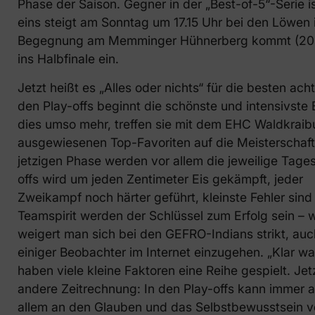
Phase der Saison. Gegner in der „Best-of-5“-Serie 
eins steigt am Sonntag um 17.15 Uhr bei den Löwen 
Begegnung am Memminger Hühnerberg kommt (20 Uhr
ins Halbfinale ein.
Jetzt heißt es „Alles oder nichts“ für die besten a
den Play-offs beginnt die schönste und intensivste 
dies umso mehr, treffen sie mit dem EHC Waldkraib
ausgewiesenen Top-Favoriten auf die Meisterschaf
jetzigen Phase werden vor allem die jeweilige Tage
offs wird um jeden Zentimeter Eis gekämpft, jeder
Zweikampf noch härter geführt, kleinste Fehler sind 
Teamspirit werden der Schlüssel zum Erfolg sein – w
weigert man sich bei den GEFRO-Indians strikt, a
einiger Beobachter im Internet einzugehen. „Klar 
haben viele kleine Faktoren eine Reihe gespielt. Jetzt
andere Zeitrechnung: In den Play-offs kann immer al
allem an den Glauben und das Selbstbewusstsein v