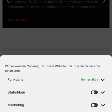
Am Samstag, 15.08., stellt der ECDC Memmingen erstmals
sein neues Team vor. Im Rahmen einer Präsentation aller
Mannschaften findet auch ein öffentliches Training des DEL2-
Teams statt. Es geht wieder los: Bevor am 23.08. das erste
WEITERLESEN
Testspiel vor heimischer Kulisse gegen den ESV Kaufbeuren
stattfindet (Tickets sind bereits erhältlich), stellt der ECDC
Memmingen eine Woche zuvor […]
Wir verwenden Cookies, um unsere Website und unseren Service zu
optimieren.
Funktional
Immer aktiv
Statistiken
Marketing