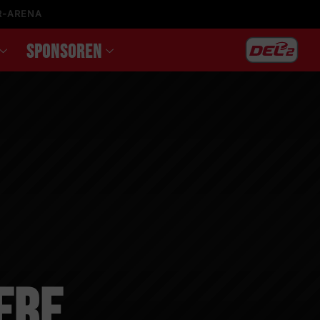
R-ARENA
SPONSOREN
ere