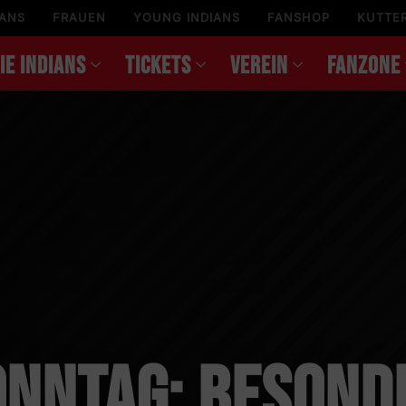
IANS
FRAUEN
YOUNG INDIANS
FANSHOP
KUTTE
IE INDIANS
TICKETS
VEREIN
FANZONE
onntag: Besond