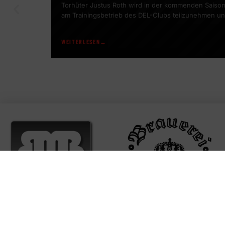
Torhüter Justus Roth wird in der kommenden Saison 
am Trainingsbetrieb des DEL-Clubs teilzunehmen un
wertvolle Erfahrungen auf höchstem Niveau zu sam
WEITERLESEN