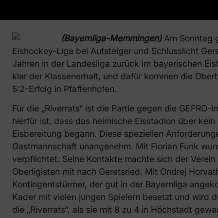
(Bayernliga-Memmingen)
Am Sonntag g
Eishockey-Liga bei Aufsteiger und Schlusslicht Gere
Jahren in der Landesliga zurück im bayerischen Eis
klar der Klassenerhalt, und dafür kommen die Ober
5:2-Erfolg in Pfaffenhofen.
Für die „Riverrats“ ist die Partie gegen die GEFRO-
hierfür ist, dass das heimische Eisstadion über kei
Eisbereitung begann. Diese speziellen Anforderungen
Gastmannschaft unangenehm. Mit Florian Funk wurd
verpflichtet. Seine Kontakte machte sich der Verein
Oberligisten mit nach Geretsried. Mit Ondrej Horva
Kontingentstürmer, der gut in der Bayernliga angeko
Kader mit vielen jungen Spielern besetzt und wird d
die „Riverrats“, als sie mit 8 zu 4 in Höchstadt ge