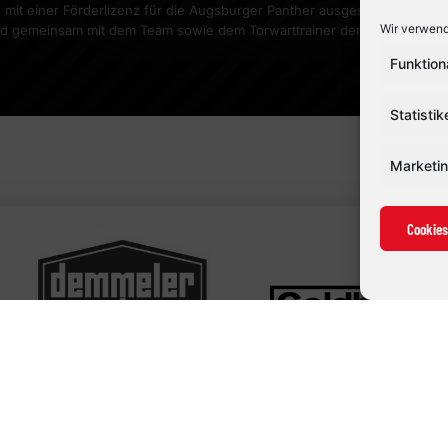
mit einer Förderlizenz für die Augsburger Panther ausgestattet. Damit 
Wir verwend
d gemeinsam mit dem Team sowie dem Torwarttrainer der Panther zu arb
meln und […]
Funktion
Statistik
Marketi
Cookies