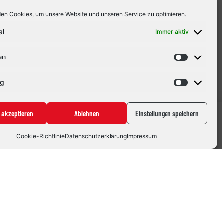
erhält der Schlussmann die Möglichkeit, regelmäßig
en Cookies, um unsere Website und unseren Service zu optimieren.
eiten. Für Roth bietet sich dadurch die Chance,
al
Immer aktiv
en
ng
 akzeptieren
Ablehnen
Einstellungen speichern
Cookie-Richtlinie
Datenschutzerklärung
Impressum