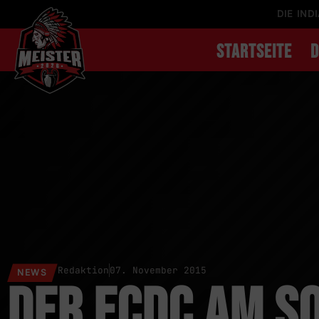
DIE IND
STARTSEITE
D
Redaktion
07. November 2015
NEWS
Der ECDC am S