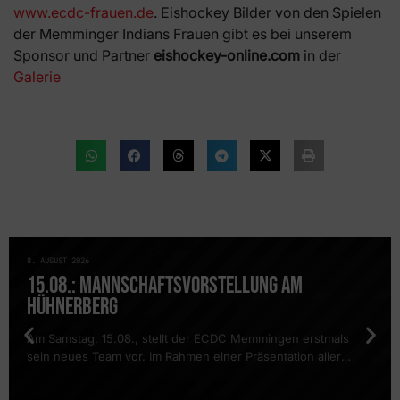
www.ecdc-frauen.de
. Eishockey Bilder von den Spielen
der Memminger Indians Frauen gibt es bei unserem
Sponsor und Partner
eishockey-online.com
in der
Galerie
8. AUGUST 2026
NEWS
15.08.: MANNSCHAFTSVORSTELLUNG AM
HÜHNERBERG
Am Samstag, 15.08., stellt der ECDC Memmingen erstmals
sein neues Team vor. Im Rahmen einer Präsentation aller
Mannschaften findet auch ein öffentliches Training des DEL2-
Teams statt. Es geht wieder los: Bevor am 23.08. das erste