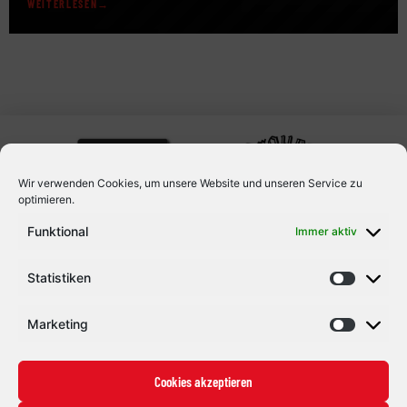
WEITERLESEN
Testspiel vor heimischer Kulisse gegen den ESV Kaufbeuren
stattfindet (Tickets sind bereits erhältlich), stellt der ECDC
Memmingen eine Woche zuvor […]
Wir verwenden Cookies, um unsere Website und unseren Service zu
optimieren.
Funktional
Immer aktiv
Statistiken
Marketing
Cookies akzeptieren