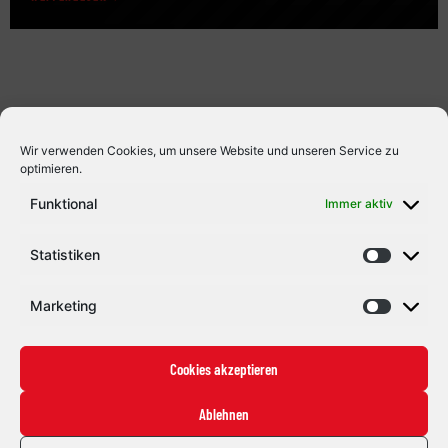
mit dem Team sowie dem Torwarttrainer der Panther zu
arbeiten. Für Roth bietet sich dadurch die Chance, wertvolle
Erfahrungen auf höchstem Niveau zu sammeln und […]
Wir verwenden Cookies, um unsere Website und unseren Service zu
optimieren.
Funktional
Immer aktiv
Statistiken
Marketing
Cookies akzeptieren
Ablehnen