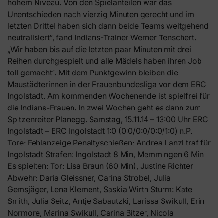
hohem Niveau. Von den Spielanteilen war das
Unentschieden nach vierzig Minuten gerecht und im
letzten Drittel haben sich dann beide Teams weitgehend
neutralisiert“, fand Indians-Trainer Werner Tenschert.
„Wir haben bis auf die letzten paar Minuten mit drei
Reihen durchgespielt und alle Mädels haben ihren Job
toll gemacht“. Mit dem Punktgewinn bleiben die
Maustädterinnen in der Frauenbundesliga vor dem ERC
Ingolstadt. Am kommenden Wochenende ist spielfrei für
die Indians-Frauen. In zwei Wochen geht es dann zum
Spitzenreiter Planegg. Samstag, 15.11.14 – 13:00 Uhr ERC
Ingolstadt – ERC Ingolstadt 1:0 (0:0/0:0/0:0/1:0) n.P.
Tore: Fehlanzeige Penaltyschießen: Andrea Lanzl traf für
Ingolstadt Strafen: Ingolstadt 8 Min, Memmingen 6 Min
Es spielten: Tor: Lisa Braun (60 Min), Justine Richter
Abwehr: Daria Gleissner, Carina Strobel, Julia
Gemsjäger, Lena Klement, Saskia Wirth Sturm: Kate
Smith, Julia Seitz, Antje Sabautzki, Larissa Swikull, Erin
Normore, Marina Swikull, Carina Bitzer, Nicola