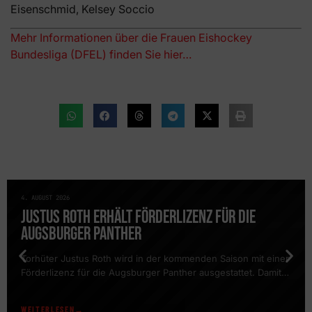
Eisenschmid, Kelsey Soccio
Mehr Informationen über die Frauen Eishockey
Bundesliga (DFEL) finden Sie hier…
4. AUGUST 2026
NEWS
JUSTUS ROTH ERHÄLT FÖRDERLIZENZ FÜR DIE
AUGSBURGER PANTHER
Torhüter Justus Roth wird in der kommenden Saison mit einer
Förderlizenz für die Augsburger Panther ausgestattet. Damit
erhält der Schlussmann die Möglichkeit, regelmäßig am
Trainingsbetrieb des DEL-Clubs teilzunehmen und gemeinsam
WEITERLESEN