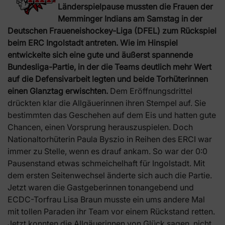
Länderspielpause mussten die Frauen der
Memminger Indians am Samstag in der
Deutschen Fraueneishockey-Liga (DFEL) zum Rückspiel
beim ERC Ingolstadt antreten. Wie im Hinspiel
entwickelte sich eine gute und äußerst spannende
Bundesliga-Partie, in der die Teams deutlich mehr Wert
auf die Defensivarbeit legten und beide Torhüterinnen
einen Glanztag erwischten.
Dem Eröffnungsdrittel
drückten klar die Allgäuerinnen ihren Stempel auf. Sie
bestimmten das Geschehen auf dem Eis und hatten gute
Chancen, einen Vorsprung herauszuspielen. Doch
Nationaltorhüterin Paula Byszio in Reihen des ERCI war
immer zu Stelle, wenn es drauf ankam. So war der 0:0
Pausenstand etwas schmeichelhaft für Ingolstadt. Mit
dem ersten Seitenwechsel änderte sich auch die Partie.
Jetzt waren die Gastgeberinnen tonangebend und
ECDC-Torfrau Lisa Braun musste ein ums andere Mal
mit tollen Paraden ihr Team vor einem Rückstand retten.
Jetzt konnten die Allgäuerinnen von Glück sagen, nicht