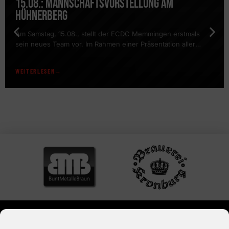
15.08.: MANNSCHAFTSVORSTELLUNG AM
HÜHNERBERG
Am Samstag, 15.08., stellt der ECDC Memmingen erstmals
sein neues Team vor. Im Rahmen einer Präsentation aller
Mannschaften findet auch ein öffentliches Training des DEL2-
Teams statt. Es geht wieder los: Bevor am 23.08. das erste
WEITERLESEN
Testspiel vor heimischer Kulisse gegen den ESV Kaufbeuren
stattfindet (Tickets sind bereits erhältlich), stellt der ECDC
Memmingen eine Woche zuvor […]