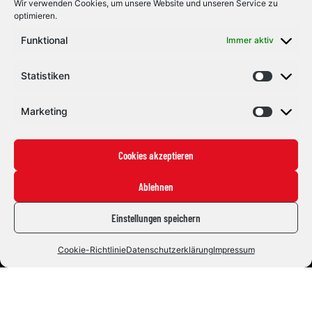
Wir verwenden Cookies, um unsere Website und unseren Service zu
optimieren.
Funktional
Immer aktiv
Statistiken
Marketing
Eishockey mit Herz und Leidenschaft. Seit 1992.
#ZUSAMMENHALTEN
Cookies akzeptieren
Ablehnen
Die Indians
Einstellungen speichern
News
Staff
Cookie-Richtlinie
Datenschutzerklärung
Impressum
Fans
Tickets
Fanshop