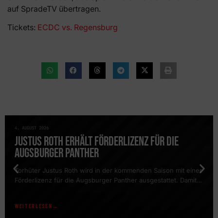
auf SpradeTV übertragen.
Tickets:
ECDC vs. Regensburg
4. AUGUST 2026
NEWS
JUSTUS ROTH ERHÄLT FÖRDERLIZENZ FÜR DIE
AUGSBURGER PANTHER
Torhüter Justus Roth wird in der kommenden Saison mit einer
Förderlizenz für die Augsburger Panther ausgestattet. Damit
erhält der Schlussmann die Möglichkeit, regelmäßig am
Trainingsbetrieb des DEL-Clubs teilzunehmen und gemeinsam
WEITERLESEN
mit dem Team sowie dem Torwarttrainer der Panther zu