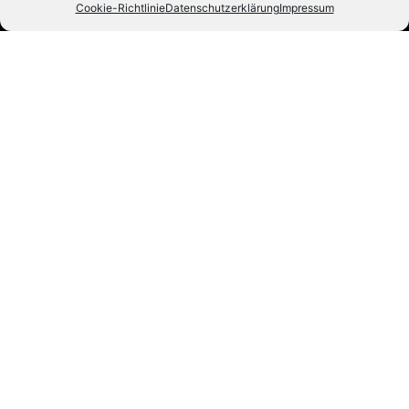
Cookie-Richtlinie
Datenschutzerklärung
Impressum
Eishockey mit Herz und Leidenschaft. Seit 1992.
#ZUSAMMENHALTEN
Die Indians
News
Staff
Fans
Tickets
Fanshop
Live & Highlights
Info
Kontakt
Impressum
Datenschutz
Sponsoren