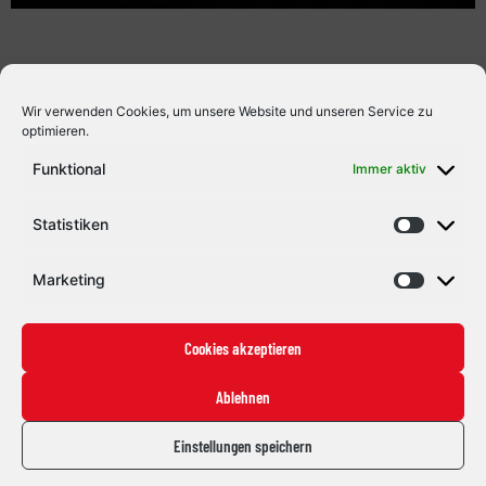
arbeiten. Für Roth bietet sich dadurch die Chance, wertvolle
Erfahrungen auf höchstem Niveau zu sammeln und […]
Wir verwenden Cookies, um unsere Website und unseren Service zu
optimieren.
Funktional
Immer aktiv
Statistiken
Marketing
Cookies akzeptieren
Ablehnen
Einstellungen speichern