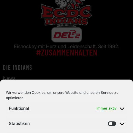
Eishockey mit Herz und Leidenschaft. Seit 1992.
#ZUSAMMENHALTEN
Die Indians
News
Staff
Fans
Wir verwenden Cookies, um unsere Website und unseren Service zu
optimieren.
Tickets
Funktional
Immer aktiv
Fanshop
Live & Highlights
Statistiken
Info