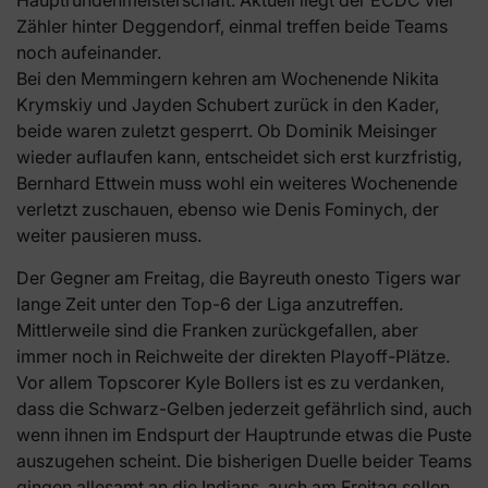
Hauptrundenmeisterschaft. Aktuell liegt der ECDC vier
Zähler hinter Deggendorf, einmal treffen beide Teams
noch aufeinander.
Bei den Memmingern kehren am Wochenende Nikita
Krymskiy und Jayden Schubert zurück in den Kader,
beide waren zuletzt gesperrt. Ob Dominik Meisinger
wieder auflaufen kann, entscheidet sich erst kurzfristig,
Bernhard Ettwein muss wohl ein weiteres Wochenende
verletzt zuschauen, ebenso wie Denis Fominych, der
weiter pausieren muss.
Der Gegner am Freitag, die Bayreuth onesto Tigers war
lange Zeit unter den Top-6 der Liga anzutreffen.
Mittlerweile sind die Franken zurückgefallen, aber
immer noch in Reichweite der direkten Playoff-Plätze.
Vor allem Topscorer Kyle Bollers ist es zu verdanken,
dass die Schwarz-Gelben jederzeit gefährlich sind, auch
wenn ihnen im Endspurt der Hauptrunde etwas die Puste
auszugehen scheint. Die bisherigen Duelle beider Teams
gingen allesamt an die Indians, auch am Freitag sollen