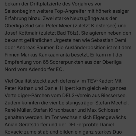
bekam der Drittplatzierte des Vorjahres vor
Saisonbeginn weitere Top-Angreifer mit höherklassiger
Erfahrung hinzu: Zwei starke Neuzugänge aus der
Oberliga Süd sind Peter Meier (zuletzt Klostersee) und
Josef Kottmair (zuletzt Bad Tölz). Sie agieren neben den
bekannt gefährlichen Urgesteinen wie Sebastian Deml
oder Andreas Baumer. Die Ausländerposition ist mit dem
Finnen Markus Kankaanranta besetzt. Er kam mit der
Empfehlung von 65 Scorerpunkten aus der Oberliga
Nord vom Adendorfer EC.
Viel Qualität steckt auch defensiv im TEV-Kader: Mit
Peter Kathan und Daniel Hilpert kam gleich ein ganzes
Verteidiger-Pärchen vom DEL2-Verein aus Riessersee.
Zudem konnten die vier Leistungsträger Stefan Mechel,
René Müller, Stefan Kirschbauer und Max Schlosser
gehalten werden. Im Tor wechseln sich Eigengewächs
Anian Geratsdorfer und der DEL-erprobte Daniel
Kovacic zumeist ab und bilden ein ganz starkes Duo