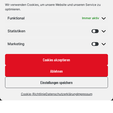
Wir verwenden Cookies, um unsere Website und unseren Service zu
optimieren.
Funktional
Immer aktiv
Statistiken
Marketing
Cookies akzeptieren
Ablehnen
Eishockey mit Herz und Leidenschaft. Seit 1992.
#ZUSAMMENHALTEN
Einstellungen speichern
Die Indians
Cookie-Richtlinie
Datenschutzerklärung
Impressum
News
Staff