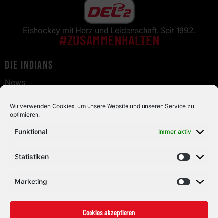
Eishockey mit Herz und Leidenschaft. Seit 1992.
#ZUSAMMENHALTEN
Die Indians
News
Staff
Fans
Wir verwenden Cookies, um unsere Website und unseren Service zu
optimieren.
Tickets
Funktional
Immer aktiv
Fanshop
Live & Highlights
Statistiken
Info
Kontakt
Marketing
Impressum
Datenschutz
Cookies akzeptieren