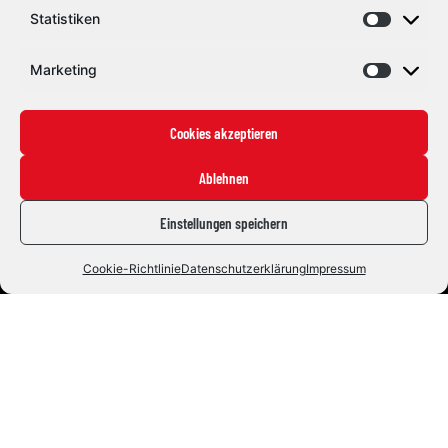
Statistiken
Marketing
Cookies akzeptieren
Ablehnen
Einstellungen speichern
Eishockey mit Herz und Leidenschaft. Seit 1992.
Cookie-Richtlinie
Datenschutzerklärung
Impressum
#ZUSAMMENHALTEN
Die Indians
News
Staff
Fans