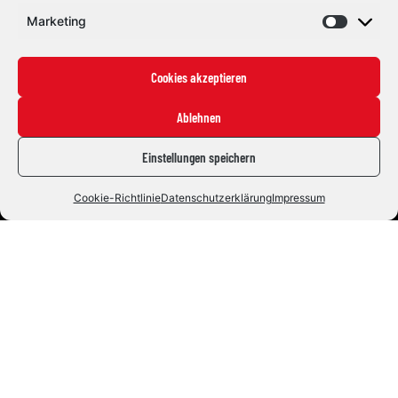
Marketing
Eishockey mit Herz und Leidenschaft. Seit 1992.
#ZUSAMMENHALTEN
Cookies akzeptieren
Die Indians
Ablehnen
News
Staff
Einstellungen speichern
Fans
Cookie-Richtlinie
Datenschutzerklärung
Impressum
Tickets
Fanshop
Live & Highlights
Info
Kontakt
Impressum
Datenschutz
Sponsoren