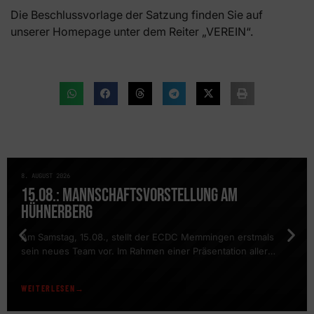
Die Beschlussvorlage der Satzung finden Sie auf
unserer Homepage unter dem Reiter „VEREIN“.
8. AUGUST 2026
NEWS
15.08.: MANNSCHAFTSVORSTELLUNG AM
HÜHNERBERG
Am Samstag, 15.08., stellt der ECDC Memmingen erstmals
sein neues Team vor. Im Rahmen einer Präsentation aller
Mannschaften findet auch ein öffentliches Training des DEL2-
Teams statt. Es geht wieder los: Bevor am 23.08. das erste
WEITERLESEN
Testspiel vor heimischer Kulisse gegen den ESV Kaufbeuren
stattfindet (Tickets sind bereits erhältlich), stellt der ECDC