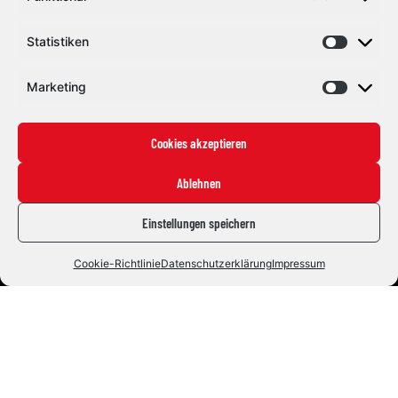
Statistiken
Marketing
Cookies akzeptieren
Ablehnen
Einstellungen speichern
Cookie-Richtlinie
Datenschutzerklärung
Impressum
Eishockey mit Herz und Leidenschaft. Seit 1992.
#ZUSAMMENHALTEN
Die Indians
News
Staff