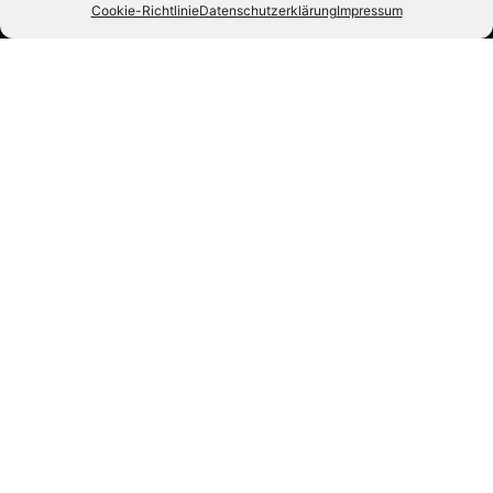
Cookie-Richtlinie
Datenschutzerklärung
Impressum
Eishockey mit Herz und Leidenschaft. Seit 1992.
#ZUSAMMENHALTEN
Die Indians
News
Staff
Fans
Tickets
Fanshop
Live & Highlights
Info
Kontakt
Impressum
Datenschutz
Sponsoren