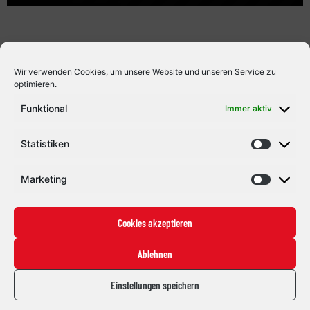
arbeiten. Für Roth bietet sich dadurch die Chance, wertvolle
Erfahrungen auf höchstem Niveau zu sammeln und […]
Wir verwenden Cookies, um unsere Website und unseren Service zu
optimieren.
Funktional
Immer aktiv
Statistiken
Marketing
Cookies akzeptieren
Ablehnen
Einstellungen speichern