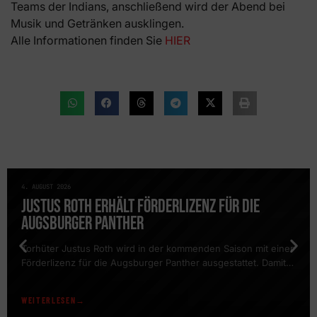
Teams der Indians, anschließend wird der Abend bei
Musik und Getränken ausklingen.
Alle Informationen finden Sie
HIER
4. AUGUST 2026
NEWS
JUSTUS ROTH ERHÄLT FÖRDERLIZENZ FÜR DIE
AUGSBURGER PANTHER
Torhüter Justus Roth wird in der kommenden Saison mit einer
Förderlizenz für die Augsburger Panther ausgestattet. Damit
erhält der Schlussmann die Möglichkeit, regelmäßig am
Trainingsbetrieb des DEL-Clubs teilzunehmen und gemeinsam
WEITERLESEN
mit dem Team sowie dem Torwarttrainer der Panther zu