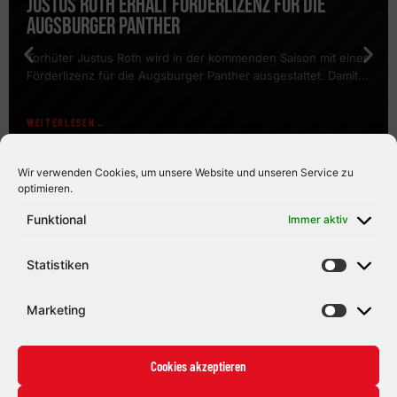
JUSTUS ROTH ERHÄLT FÖRDERLIZENZ FÜR DIE
AUGSBURGER PANTHER
Torhüter Justus Roth wird in der kommenden Saison mit einer
Förderlizenz für die Augsburger Panther ausgestattet. Damit
erhält der Schlussmann die Möglichkeit, regelmäßig am
Trainingsbetrieb des DEL-Clubs teilzunehmen und gemeinsam
WEITERLESEN
mit dem Team sowie dem Torwarttrainer der Panther zu
arbeiten. Für Roth bietet sich dadurch die Chance, wertvolle
Erfahrungen auf höchstem Niveau zu sammeln und […]
Wir verwenden Cookies, um unsere Website und unseren Service zu
optimieren.
Funktional
Immer aktiv
Statistiken
Marketing
Cookies akzeptieren