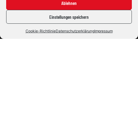
Ablehnen
Einstellungen speichern
Cookie-Richtlinie
Datenschutzerklärung
Impressum
Eishockey mit Herz und Leidenschaft. Seit 1992.
#ZUSAMMENHALTEN
Die Indians
News
Staff
Fans
Tickets
Fanshop