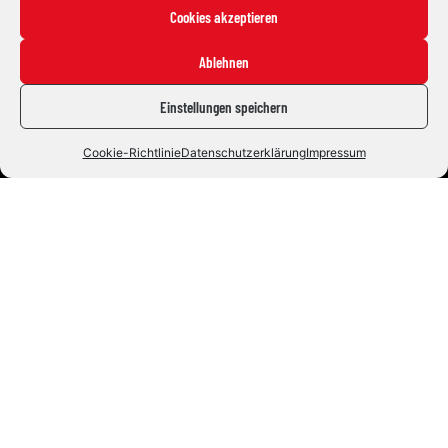
Die Indians
Cookies akzeptieren
News
Ablehnen
Staff
Fans
Einstellungen speichern
Tickets
Cookie-Richtlinie
Datenschutzerklärung
Impressum
Fanshop
Live & Highlights
Info
Kontakt
Impressum
Datenschutz
Sponsoren
© Eisclub die Coyoten Memmingen Indians e.V.
POWERED BY PHIMADO