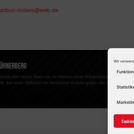
fanbus-indians@web.de
Wir verwend
HÜHNERBERG
Funktion
mals sein neues Team vor. Im Rahmen einer Präsentation aller Mannschaf
. das erste Testspiel vor heimischer Kulisse gegen den ESV Kaufbeuren st
Statistik
Marketi
Cookies