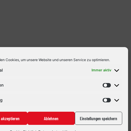
en Cookies, um unsere Website und unseren Service zu optimieren.
al
Immer aktiv
ten findet auch ein öffentliches Training des
attfindet (Tickets sind bereits erhältlich), stellt
en
ng
 akzeptieren
Ablehnen
Einstellungen speichern