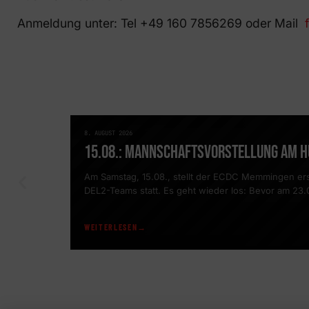
Anmeldung unter: Tel +49 160 7856269 oder Mail
8. AUGUST 2026
NEWS
15.08.: MANNSCHAFTSVORSTELLUNG AM 
Am Samstag, 15.08., stellt der ECDC Memmingen erst
DEL2-Teams statt. Es geht wieder los: Bevor am 23.08
der ECDC Memmingen eine Woche zuvor […]
WEITERLESEN