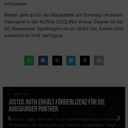
schrauben.
Weiter geht es für die Maustädter am Sonntag mit einem
Heimspiel in der ALPHA COOLING-Arena. Gegner ist der
SC Riessersee. Spielbeginn ist um 18:00 Uhr, Karten sind
weiterhin im VVK verfügbar.
4. AUGUST 2026
NEWS
JUSTUS ROTH ERHÄLT FÖRDERLIZENZ FÜR DIE
AUGSBURGER PANTHER
Torhüter Justus Roth wird in der kommenden Saison mit einer
Förderlizenz für die Augsburger Panther ausgestattet. Damit