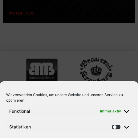
erhält der Schlussmann die Möglichkeit, regelmäßig am
Trainingsbetrieb des DEL-Clubs teilzunehmen und gemeinsam
WEITERLESEN
mit dem Team sowie dem Torwarttrainer der Panther zu
arbeiten. Für Roth bietet sich dadurch die Chance, wertvolle
Erfahrungen auf höchstem Niveau zu sammeln und […]
Wir verwenden Cookies, um unsere Website und unseren Service zu
optimieren.
Funktional
Immer aktiv
Statistiken