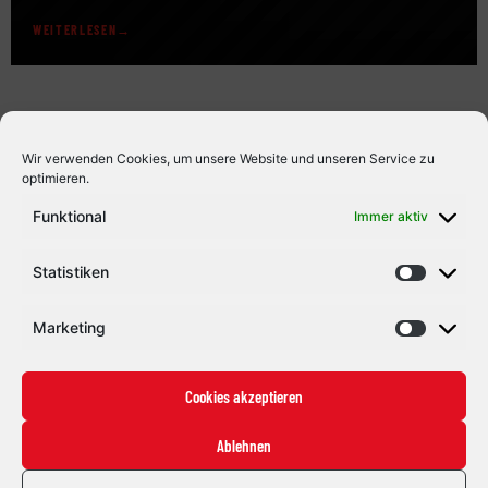
Teams statt. Es geht wieder los: Bevor am 23.08. das erste
WEITERLESEN
Testspiel vor heimischer Kulisse gegen den ESV Kaufbeuren
stattfindet (Tickets sind bereits erhältlich), stellt der ECDC
Memmingen eine Woche zuvor […]
Wir verwenden Cookies, um unsere Website und unseren Service zu
optimieren.
Funktional
Immer aktiv
Statistiken
Marketing
Cookies akzeptieren
Ablehnen