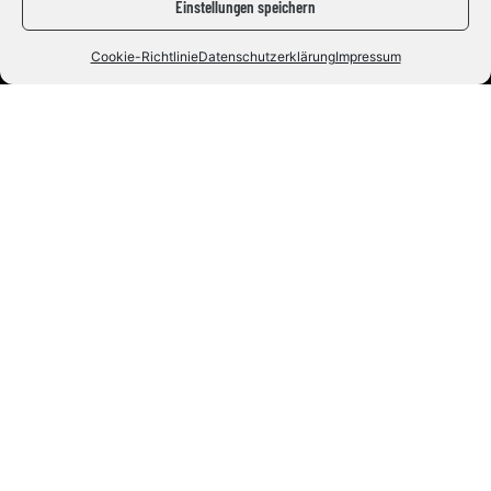
Einstellungen speichern
Cookie-Richtlinie
Datenschutzerklärung
Impressum
Eishockey mit Herz und Leidenschaft. Seit 1992.
#ZUSAMMENHALTEN
Die Indians
News
Staff
Fans
Tickets
Fanshop
Live & Highlights
Info
Kontakt
Impressum