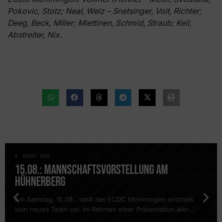
Pokovic, Stotz; Neal, Welz – Snetsinger, Voit, Richter;
Deeg, Beck, Miller; Miettinen, Schmid, Straub; Keil,
Abstreiter, Nix.
8. AUGUST 2026
NEWS
15.08.: MANNSCHAFTSVORSTELLUNG AM
HÜHNERBERG
Am Samstag, 15.08., stellt der ECDC Memmingen erstmals
sein neues Team vor. Im Rahmen einer Präsentation aller
Mannschaften findet auch ein öffentliches Training des DEL2-