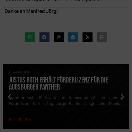
Danke an Manfred Jörg!
4. AUGUST 2026
NEWS
JUSTUS ROTH ERHÄLT FÖRDERLIZENZ FÜR DIE
AUGSBURGER PANTHER
Torhüter Justus Roth wird in der kommenden Saison mit einer
Förderlizenz für die Augsburger Panther ausgestattet. Damit
erhält der Schlussmann die Möglichkeit, regelmäßig am
Trainingsbetrieb des DEL-Clubs teilzunehmen und gemeinsam
WEITERLESEN
mit dem Team sowie dem Torwarttrainer der Panther zu
arbeiten. Für Roth bietet sich dadurch die Chance, wertvolle