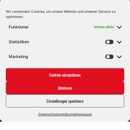
Wir verwenden Cookies, um unsere Website und unseren Service zu
optimieren.
Funktional
Immer aktiv
Statistiken
Marketing
Cookies akzeptieren
Ablehnen
Eishockey mit Herz und Leidenschaft. Seit 1992.
#ZUSAMMENHALTEN
Einstellungen speichern
Die Indians
Datenschutzerklärung
Impressum
News