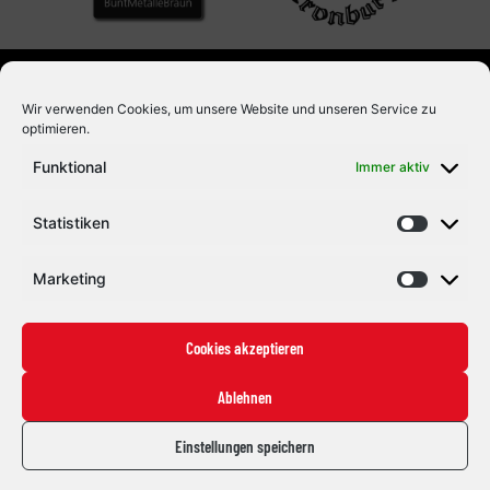
Wir verwenden Cookies, um unsere Website und unseren Service zu
optimieren.
Funktional
Immer aktiv
Statistiken
Marketing
Eishockey mit Herz und Leidenschaft. Seit 1992.
Cookies akzeptieren
#ZUSAMMENHALTEN
Ablehnen
Die Indians
Einstellungen speichern
News
Staff