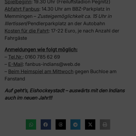
Spielbeginn
: 19.30 Uhr (Freiluftstadion Pegnitz)
Abfahrt Fanbus
: 14.30 Uhr am BBZ-Parkplatz in
Memmingen –
Zusteigemöglichkeit ca. 15 Uhr in
Illertissen
/Pendlerparkplatz an der Autobahn
Kosten für die Fahrt
: 17-22 Euro, je nach Anzahl der
Fahrgäste
Anmeldungen wie folgt möglich:
–
Tel.Nr.
: 0160 785 62 69
–
E-Mail
: fanbus-indians@web.de
–
Beim Heimspiel am Mittwoch
gegen Buchloe am
Fanstand
Auf geht’s, Eishockeystadt – auswärts mit den Indians
auch im neuen Jahr!!!