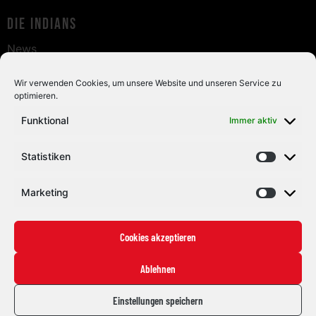
Die Indians
News
Staff
Fans
Wir verwenden Cookies, um unsere Website und unseren Service zu
optimieren.
Tickets
Funktional
Immer aktiv
Fanshop
Live & Highlights
Statistiken
Info
Kontakt
Marketing
Impressum
Datenschutz
Cookies akzeptieren
Sponsoren
Ablehnen
Einstellungen speichern
© Eisclub die Coyoten Memmingen Indians e.V.