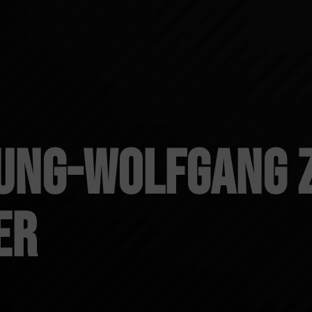
ung-Wolfgang 
er