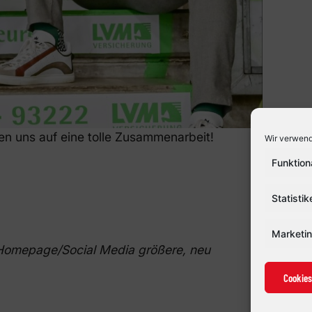
en uns auf eine tolle Zusammenarbeit!
Wir verwend
Funktion
Statistik
Marketi
 Homepage/Social Media größere, neu
Cookies