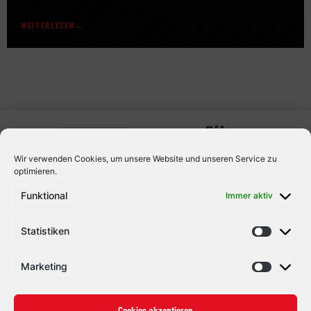
Mannschaften findet auch ein öffentliches Training des DEL2-
Teams statt. Es geht wieder los: Bevor am 23.08. das erste
WEITERLESEN
Testspiel vor heimischer Kulisse gegen den ESV Kaufbeuren
stattfindet (Tickets sind bereits erhältlich), stellt der ECDC
Memmingen eine Woche zuvor […]
Wir verwenden Cookies, um unsere Website und unseren Service zu
optimieren.
Funktional
Immer aktiv
Statistiken
Marketing
Cookies akzeptieren