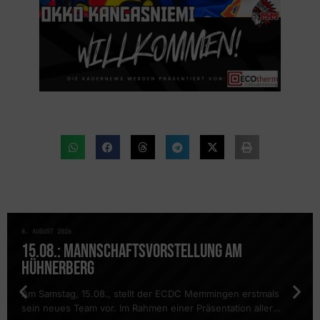
8. AUGUST 2026
NEWS
15.08.: MANNSCHAFTSVORSTELLUNG AM
HÜHNERBERG
Am Samstag, 15.08., stellt der ECDC Memmingen erstmals
sein neues Team vor. Im Rahmen einer Präsentation aller